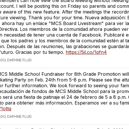
embers can now view the Board Meeting without needing 
ount. I will be posting this on Friday so parents and com
aware of this new feature. After the meetings the recordin
ture viewing. Thank you for your time. Nueva adquisición: En
ahora hay un enlace "MCS Board Livestream" para ver la
Directiva. Los miembros de la comunidad ahora pueden ver
sin necesidad de tener una cuenta de Facebook. Publicaré e
 que los padres y los miembros de la comunidad estén al ta
n. Después de las reuniones, las grabaciones se guardará
 futuro. Gracias por tu tiempo.
https://5il.co/1pfn4
AGO, DAPHNE FLUD
CS Middle School Fundraiser for 8th Grade Promotion will
kating Party on Feb. 24th from 5-8 p.m. Please see the att
or further information. We look forward to seeing your fami
ecaudación de fondos de MCS Middle School para la prom
 será una fiesta de patinaje el 24 de febrero de 5 a 8 p.m. 
nto para obtener más información. Esperamos ver a su famili
/1ottq
AGO, DAPHNE FLUD