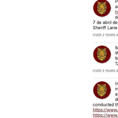
P
a
h
d
7 de abril d
Sheriff Lane
OVER 3 YEARS 
M
W
M
1
OVER 3 YEARS 
I
m
a
d
conducted t
https://www
https://www.