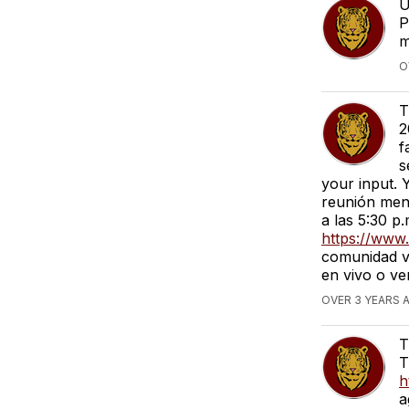
U
P
m
O
T
2
f
s
your input. Y
reunión mens
a las 5:30 p
https://www
comunidad v
en vivo o ve
OVER 3 YEARS 
T
T
h
a