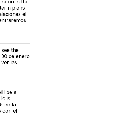
t noon in the
-term plans
alaciones el
centraremos
 see the
l 30 de enero
 ver las
ill be a
ic is
5 en la
 con el