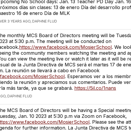
pcoming No School days: Jan. 13 Teacher PD Day Jan. 1
róximos días sin clases: 13 de enero Día del desarrollo prof
aestro 16 de enero Día de MLK
VER 3 YEARS AGO, DAPHNE FLUD
he monthly MCS Board of Directors meeting will be Tuesda
023 at 5:30 p.m. The meeting will be conducted on
acebook.
https://www.facebook.com/MosierSchool
. We loo
eeing the community members watching the meeting and a
ou can view the meeting live or watch it later as it will be 
ual de la Junta Directiva de MCS será el martes 17 de en
.m. La reunión se llevará a cabo en Facebook
.facebook.com/MosierSchool
. Esperamos ver a los miembr
iendo la reunión y apreciamos sus comentarios. Puede ver
rla más tarde, ya que se grabará.
https://5il.co/1nans
AGO, DAPHNE FLUD
he MCS Board of Directors will be having a Special meetin
uesday, Jan. 10 2023 at 5:30 p.m via Zoom on Facebook,
ttps://www.facebook.com/MosierSchool
. Please see the a
genda for further information. La Junta Directiva de MCS 