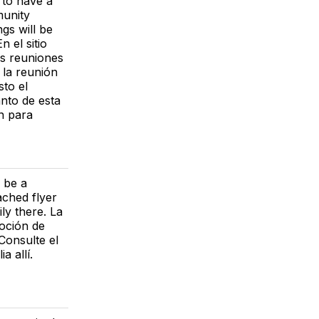
to have a
munity
gs will be
 el sitio
s reuniones
 la reunión
sto el
nto de esta
n para
 be a
ached flyer
ly there. La
oción de
Consulte el
a allí.