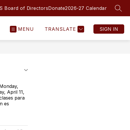
 Board of Directors
Donate
2026-27 Calendar
SEAR
MENU
TRANSLATE
SIGN IN
 Monday,
y, April 11,
clases para
ón es