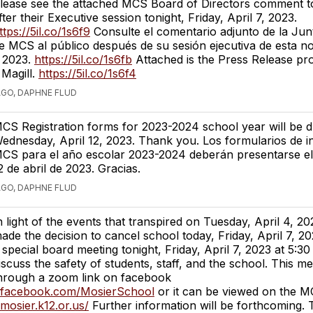
lease see the attached MCS Board of Directors comment to
fter their Executive session tonight, Friday, April 7, 2023.
ttps://5il.co/1s6f9
Consulte el comentario adjunto de la Junt
e MCS al público después de su sesión ejecutiva de esta n
e 2023.
https://5il.co/1s6fb
Attached is the Press Release pr
 Magill.
https://5il.co/1s6f4
AGO, DAPHNE FLUD
CS Registration forms for 2023-2024 school year will be 
ednesday, April 12, 2023. Thank you. Los formularios de i
CS para el año escolar 2023-2024 deberán presentarse el
2 de abril de 2023. Gracias.
AGO, DAPHNE FLUD
n light of the events that transpired on Tuesday, April 4, 
ade the decision to cancel school today, Friday, April 7, 
 special board meeting tonight, Friday, April 7, 2023 at 5:30
iscuss the safety of students, staff, and the school. This me
hrough a zoom link on facebook
.facebook.com/MosierSchool
or it can be viewed on the M
mosier.k12.or.us/
Further information will be forthcoming.