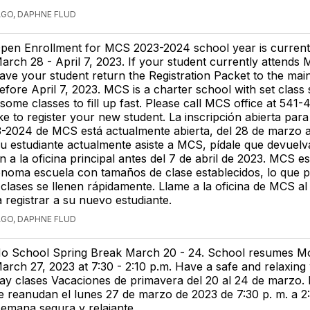
AGO, DAPHNE FLUD
pen Enrollment for MCS 2023-2024 school year is current
arch 28 - April 7, 2023. If your student currently attends
ave your student return the Registration Packet to the main
efore April 7, 2023. MCS is a charter school with set class 
some classes to fill up fast. Please call MCS office at 541-
ke to register your new student. La inscripción abierta para
-2024 de MCS está actualmente abierta, del 28 de marzo al
su estudiante actualmente asiste a MCS, pídale que devuelv
ón a la oficina principal antes del 7 de abril de 2023. MCS e
ónoma escuela con tamaños de clase establecidos, lo que 
clases se llenen rápidamente. Llame a la oficina de MCS a
a registrar a su nuevo estudiante.
AGO, DAPHNE FLUD
o School Spring Break March 20 - 24. School resumes M
arch 27, 2023 at 7:30 - 2:10 p.m. Have a safe and relaxin
ay clases Vacaciones de primavera del 20 al 24 de marzo. 
e reanudan el lunes 27 de marzo de 2023 de 7:30 p. m. a 2
emana segura y relajante.