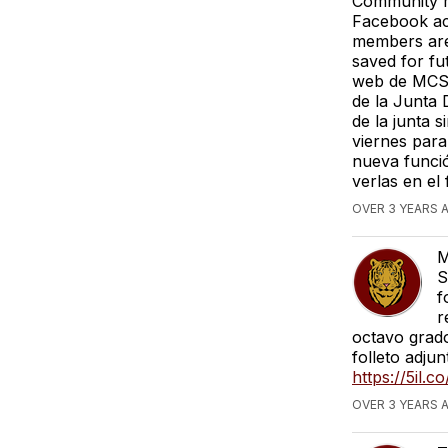
Community m
Facebook acc
members are 
saved for fu
web de MCS 
de la Junta 
de la junta 
viernes para
nueva funció
verlas en el
OVER 3 YEARS 
M
S
f
r
octavo grado
folleto adju
https://5il.co
OVER 3 YEARS 