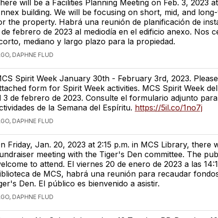
here will be a Facilities Planning Meeting on Feb. 3, 2023 a
nnex building. We will be focusing on short, mid, and long
or the property. Habrá una reunión de planificación de inst
 de febrero de 2023 al mediodía en el edificio anexo. Nos 
corto, mediano y largo plazo para la propiedad.
AGO, DAPHNE FLUD
CS Spirit Week January 30th - February 3rd, 2023. Please
ttached form for Spirit Week activities. MCS Spirit Week de
l 3 de febrero de 2023. Consulte el formulario adjunto para
ctividades de la Semana del Espíritu.
https://5il.co/1no7j
AGO, DAPHNE FLUD
n Friday, Jan. 20, 2023 at 2:15 p.m. in MCS Library, there w
undraiser meeting with the Tiger's Den committee. The publ
elcome to attend. El viernes 20 de enero de 2023 a las 14:1
iblioteca de MCS, habrá una reunión para recaudar fondos
er's Den. El público es bienvenido a asistir.
AGO, DAPHNE FLUD