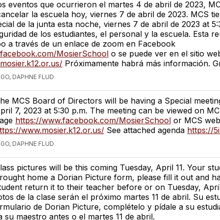
los eventos que ocurrieron el martes 4 de abril de 2023, M
cancelar la escuela hoy, viernes 7 de abril de 2023. MCS ti
cial de la junta esta noche, viernes 7 de abril de 2023 at 5
eguridad de los estudiantes, el personal y la escuela. Esta r
abo a través de un enlace de zoom en Facebook
.facebook.com/MosierSchool
o se puede ver en el sitio w
mosier.k12.or.us/
Próximamente habrá más información. Gr
AGO, DAPHNE FLUD
he MCS Board of Directors will be having a Special meeting
pril 7, 2023 at 5:30 p.m. The meeting can be viewed on M
age
https://www.facebook.com/MosierSchool
or MCS webs
ttps://www.mosier.k12.or.us/
See attached agenda
https://5
AGO, DAPHNE FLUD
lass pictures will be this coming Tuesday, April 11. Your st
rought home a Dorian Picture form, please fill it out and h
tudent return it to their teacher before or on Tuesday, April
otos de la clase serán el próximo martes 11 de abril. Su estu
rmulario de Dorian Picture, complételo y pídale a su estud
a su maestro antes o el martes 11 de abril.