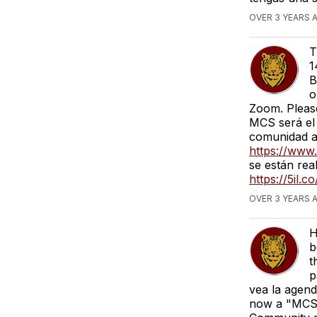
OVER 3 YEARS 
T
1
B
o
Zoom. Please
MCS será el 
comunidad a
https://www.
se están rea
https://5il.co
OVER 3 YEARS 
H
b
t
p
vea la agend
now a "MCS B