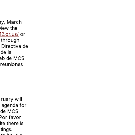
ay, March
view the
12.or.us/
or
 through
Directiva de
de la
 web de MCS
 reuniones
ruary will
d agenda for
a de MCS
 Por favor
te there is
tings.