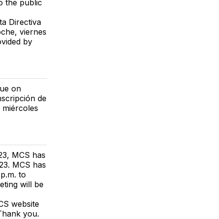
 the public
a Directiva
oche, viernes
ovided by
due on
nscripción de
 miércoles
2023, MCS has
2023. MCS has
 p.m. to
eting will be
CS website
 Thank you.