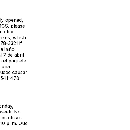
ly opened,
 MCS, please
 office
sizes, which
478-3321 if
 el año
 7 de abril
a el paquete
s una
puede causar
l 541-478-
onday,
g week. No
Las clases
:10 p. m. Que