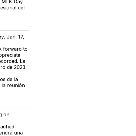
6 MLK Day
esional del
y, Jan. 17,
k forward to
ppreciate
recorded. La
ero de 2023
os de la
 la reunión
g on
ttached
tendrá una