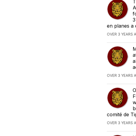
T
A
f
3
en planes a 
OVER 3 YEARS 
M
a
a
a
OVER 3 YEARS 
O
F
w
b
comité de Tig
OVER 3 YEARS 