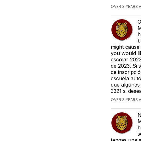
OVER 3 YEARS 
O
M
h
b
might cause 
you would li
escolar 2023
de 2023. Si 
de inscripci
escuela aut
que algunas 
3321 si dese
OVER 3 YEARS 
N
M
h
s
tengas una s