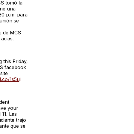
CS tomó la
ene una
:30 p.m. para
eunión se
eb de MCS
acias.
 this Friday,
CS facebook
ite
il.co/1s5uj
udent
ave your
 11. Las
diante trajo
iante que se