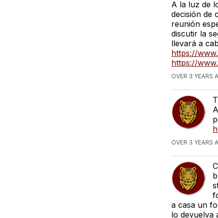
A la luz de 
decisión de 
reunión espe
discutir la s
llevará a c
https://www
https://www.
OVER 3 YEARS 
T
A
p
h
OVER 3 YEARS 
C
b
s
f
a casa un fo
lo devuelva 