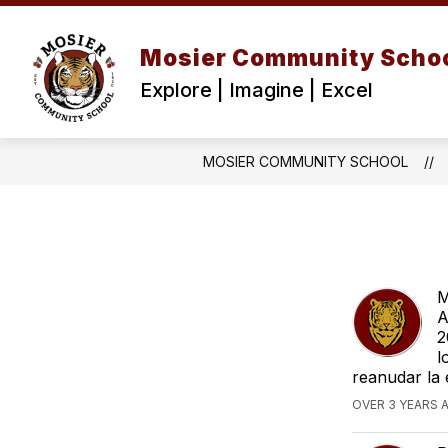
Skip
to
content
Mosier Community Scho
Explore | Imagine | Excel
MOSIER COMMUNITY SCHOOL
M
A
2
l
reanudar la 
OVER 3 YEARS 