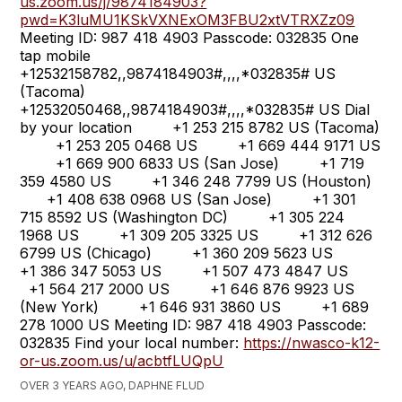
us.zoom.us/j/9874184903?
pwd=K3luMU1KSkVXNExOM3FBU2xtVTRXZz09
Meeting ID: 987 418 4903 Passcode: 032835 One
tap mobile
+12532158782,,9874184903#,,,,*032835# US
(Tacoma)
+12532050468,,9874184903#,,,,*032835# US Dial
by your location +1 253 215 8782 US (Tacoma)
+1 253 205 0468 US +1 669 444 9171 US
+1 669 900 6833 US (San Jose) +1 719
359 4580 US +1 346 248 7799 US (Houston)
+1 408 638 0968 US (San Jose) +1 301
715 8592 US (Washington DC) +1 305 224
1968 US +1 309 205 3325 US +1 312 626
6799 US (Chicago) +1 360 209 5623 US
+1 386 347 5053 US +1 507 473 4847 US
+1 564 217 2000 US +1 646 876 9923 US
(New York) +1 646 931 3860 US +1 689
278 1000 US Meeting ID: 987 418 4903 Passcode:
032835 Find your local number:
https://nwasco-k12-
or-us.zoom.us/u/acbtfLUQpU
OVER 3 YEARS AGO, DAPHNE FLUD