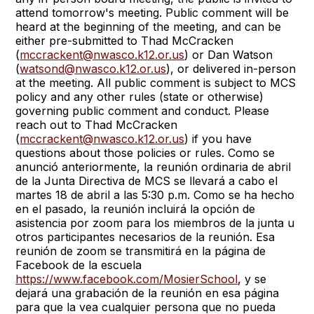
attend tomorrow's meeting. Public comment will be
heard at the beginning of the meeting, and can be
either pre-submitted to Thad McCracken
(
mccrackent@nwasco.k12.or.us
) or Dan Watson
(
watsond@nwasco.k12.or.us
), or delivered in-person
at the meeting. All public comment is subject to MCS
policy and any other rules (state or otherwise)
governing public comment and conduct. Please
reach out to Thad McCracken
(
mccrackent@nwasco.k12.or.us
) if you have
questions about those policies or rules. Como se
anunció anteriormente, la reunión ordinaria de abril
de la Junta Directiva de MCS se llevará a cabo el
martes 18 de abril a las 5:30 p.m. Como se ha hecho
en el pasado, la reunión incluirá la opción de
asistencia por zoom para los miembros de la junta u
otros participantes necesarios de la reunión. Esa
reunión de zoom se transmitirá en la página de
Facebook de la escuela
https://www.facebook.com/MosierSchool
, y se
dejará una grabación de la reunión en esa página
para que la vea cualquier persona que no pueda