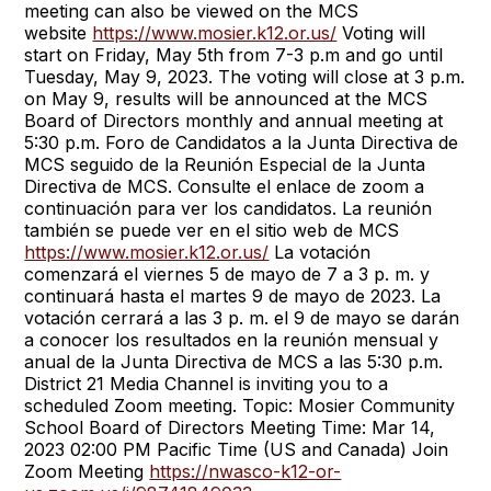
meeting can also be viewed on the MCS
website
https://www.mosier.k12.or.us/
Voting will
start on Friday, May 5th from 7-3 p.m and go until
Tuesday, May 9, 2023. The voting will close at 3 p.m.
on May 9, results will be announced at the MCS
Board of Directors monthly and annual meeting at
5:30 p.m. Foro de Candidatos a la Junta Directiva de
MCS seguido de la Reunión Especial de la Junta
Directiva de MCS. Consulte el enlace de zoom a
continuación para ver los candidatos. La reunión
también se puede ver en el sitio web de MCS
https://www.mosier.k12.or.us/
La votación
comenzará el viernes 5 de mayo de 7 a 3 p. m. y
continuará hasta el martes 9 de mayo de 2023. La
votación cerrará a las 3 p. m. el 9 de mayo se darán
a conocer los resultados en la reunión mensual y
anual de la Junta Directiva de MCS a las 5:30 p.m.
District 21 Media Channel is inviting you to a
scheduled Zoom meeting. Topic: Mosier Community
School Board of Directors Meeting Time: Mar 14,
2023 02:00 PM Pacific Time (US and Canada) Join
Zoom Meeting
https://nwasco-k12-or-