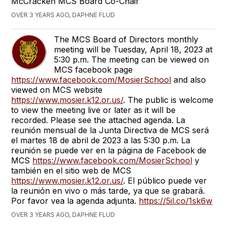
McCracken MCS Board Co-Chair
OVER 3 YEARS AGO, DAPHNE FLUD
The MCS Board of Directors monthly
meeting will be Tuesday, April 18, 2023 at
5:30 p.m. The meeting can be viewed on
MCS facebook page
https://www.facebook.com/MosierSchool
and also
viewed on MCS website
https://www.mosier.k12.or.us/
. The public is welcome
to view the meeting live or later as it will be
recorded. Please see the attached agenda. La
reunión mensual de la Junta Directiva de MCS será
el martes 18 de abril de 2023 a las 5:30 p.m. La
reunión se puede ver en la página de Facebook de
MCS
https://www.facebook.com/MosierSchool
y
también en el sitio web de MCS
https://www.mosier.k12.or.us/
. El público puede ver
la reunión en vivo o más tarde, ya que se grabará.
Por favor vea la agenda adjunta.
https://5il.co/1sk6w
OVER 3 YEARS AGO, DAPHNE FLUD