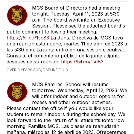
MCS Board of Directors had a meeting
tonight, Tuesday, April 11, 2023 at 5:30
p.m. The board went into an Executive
Session. Please see the attached board's
public comment following their meeting.
https://5il.co/1sc83
La Junta Directiva de MCS tuvo
una reunión esta noche, martes 11 de abril de 2023 a
las 5:30 p.m. La junta entró en una sesión ejecutiva.
Consulte el comentario público de la junta adjunto
después de su reunión.
https://5il.co/1sc83
OVER 3 YEARS AGO, DAPHNE FLUD
MCS Families. School will resume
tomorrow, Wednesday, April 12, 2023. We
will offer indoor and outdoor options for
recess and other outdoor activities.
Please contact the office if you would like your
student to remain indoors during the school day. We
look forward to the return of all students tomorrow
morning. Familias MCS. Las clases se reanudarán
mañana, miércoles 12 de abril de 2023. Ofreceremos