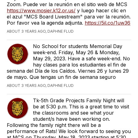
Zoom. Puede ver la reunión en el sitio web de MCS
https://www.mosier.k12.or.us/
y luego hacer clic en
el azul "MCS Board Livestream" para ver la reunión.
Por favor vea la agenda adjunta.
https://5il.co/1uw36
ABOUT 3 YEARS AGO, DAPHNE FLUD
No School for students Memorial Day
week-end. Friday, May 26 & Monday,
May 29, 2023. Have a safe week-end. No
hay clases para los estudiantes el fin de
semana del Día de los Caídos. Viernes 26 y lunes 29
de mayo. Que tengas un fin de semana seguro
ABOUT 3 YEARS AGO, DAPHNE FLUD
Tk-5th Grade Projects Family Night will
be at 5:30 p.m. This is a great time to visit
the classrooms and see what your
student/s have been working on.
Following the family night there will be a
performance of Rats! We look forward to seeing you
at MCS on Thursday, May 18, 2023 starting at 5:30