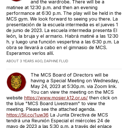
and the wardrobe. There will be a
matinee at 12:30 p.m. and then an evening
performance at 6:30 p.m. The play will be held in the
MCS gym. We look forward to seeing you there. La
presentación de la escuela intermedia es el jueves 1
de junio de 2023. La escuela intermedia presenta El
león, la bruja y el armario. Habrá matiné a las 12:30
h. y luego una función vespertina a las 6:30 p.m. La
obra se llevará a cabo en el gimnasio de MCS.
Esperamos verlos allí.
ABOUT 3 YEARS AGO, DAPHNE FLUD
The MCS Board of Directors will be
having a Special Meeting on Wednesday,
May 24, 2023 at 5:30p.m. via Zoom link.
You can view the meeting on the MCS
website
https://www.mosier.k12.or.us/
then click on
the blue "MCS Board Livestream" to view the
meeting. Please see the attached agenda.
https://5il.co/1uw36
La Junta Directiva de MCS
tendrá una Reunión Especial el miércoles 24 de
mayo de 2023 a las 5:30 p.m. a través del enlace