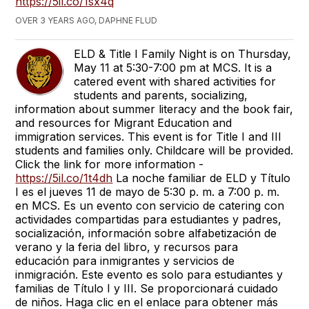
https://5il.co/1sx4q
OVER 3 YEARS AGO, DAPHNE FLUD
ELD & Title I Family Night is on Thursday,
May 11 at 5:30-7:00 pm at MCS. It is a
catered event with shared activities for
students and parents, socializing,
information about summer literacy and the book fair,
and resources for Migrant Education and
immigration services. This event is for Title I and III
students and families only. Childcare will be provided.
Click the link for more information -
https://5il.co/1t4dh
La noche familiar de ELD y Título
I es el jueves 11 de mayo de 5:30 p. m. a 7:00 p. m.
en MCS. Es un evento con servicio de catering con
actividades compartidas para estudiantes y padres,
socialización, información sobre alfabetización de
verano y la feria del libro, y recursos para
educación para inmigrantes y servicios de
inmigración. Este evento es solo para estudiantes y
familias de Título I y III. Se proporcionará cuidado
de niños. Haga clic en el enlace para obtener más