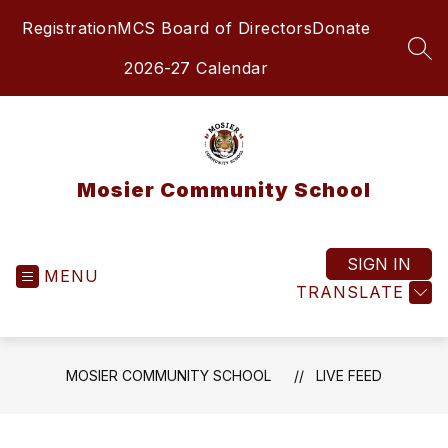
Skip
Registration
MCS Board of Directors
Donate
to
content
SEA
2026-27 Calendar
Mosier Community School
SIGN IN
MENU
TRANSLATE
MOSIER COMMUNITY SCHOOL
LIVE FEED