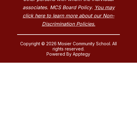
associates. MCS Board Policy.
You may
click here to learn more about our Non-
Discrimination Policies.
Copyright © 2026 Mosier Community School. All
rights reserved.
Powered By
Apptegy
Visit
us
to
learn
more