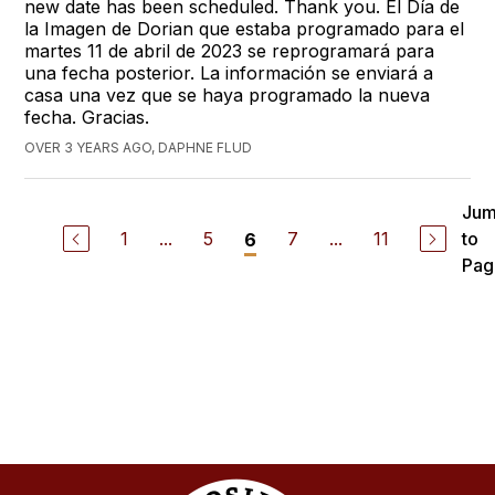
new date has been scheduled. Thank you. El Día de
la Imagen de Dorian que estaba programado para el
martes 11 de abril de 2023 se reprogramará para
una fecha posterior. La información se enviará a
casa una vez que se haya programado la nueva
fecha. Gracias.
OVER 3 YEARS AGO, DAPHNE FLUD
Ju
1
...
5
7
...
11
to
6
Pag