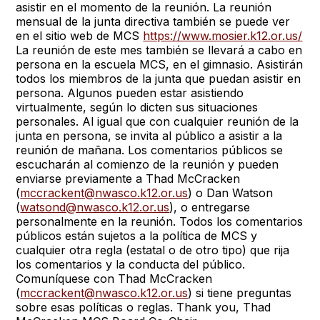
asistir en el momento de la reunión. La reunión
mensual de la junta directiva también se puede ver
en el sitio web de MCS
https://www.mosier.k12.or.us/
La reunión de este mes también se llevará a cabo en
persona en la escuela MCS, en el gimnasio. Asistirán
todos los miembros de la junta que puedan asistir en
persona. Algunos pueden estar asistiendo
virtualmente, según lo dicten sus situaciones
personales. Al igual que con cualquier reunión de la
junta en persona, se invita al público a asistir a la
reunión de mañana. Los comentarios públicos se
escucharán al comienzo de la reunión y pueden
enviarse previamente a Thad McCracken
(
mccrackent@nwasco.k12.or.us
) o Dan Watson
(
watsond@nwasco.k12.or.us
), o entregarse
personalmente en la reunión. Todos los comentarios
públicos están sujetos a la política de MCS y
cualquier otra regla (estatal o de otro tipo) que rija
los comentarios y la conducta del público.
Comuníquese con Thad McCracken
(
mccrackent@nwasco.k12.or.us
) si tiene preguntas
sobre esas políticas o reglas. Thank you, Thad